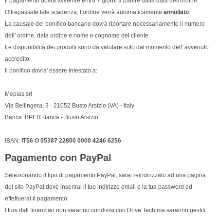
Il pagamento dovrà avvenire entro 7 giorni a partire dalla data dell'ordine.
Oltrepassate tale scadenza, l’ordine verrà automaticamente
annullato
.
La causale del bonifico bancario dovrà riportare necessariamente il numero
dell' ordine, data ordine e nome e cognome del cliente.
Le disponibilità dei prodotti sono da valutare solo dal momento dell' avvenuto
accredito.
Il bonifico dovra' essere intestato a:
Meplas srl
Via Bellingera, 3 - 21052 Busto Arsizio (VA) - Italy
Banca: BPER Banca - Busto Arsizio
IBAN:
IT56 O 05387 22800 0000 4246 6256
Pagamento con PayPal
Selezionando il tipo di pagamento PayPal, sarai reindirizzato ad una pagina
del sito PayPal dove inserirai il tuo indirizzo email e la tua password ed
effettuerai il pagamento.
I tuoi dati finanziari non saranno condivisi con Drive Tech ma saranno gestiti